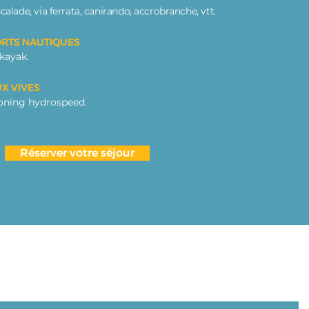
calade, via ferrata, canirando, accrobranche, vtt.
ORTS NAUTIQUES
 kayak.
X VIVES
yoning hydrospeed.
Réserver votre séjour