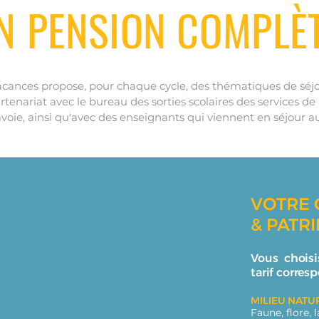
N PENSION COMPLÈ
cances propose, pour chaque cycle, des thématiques de séjour
rtenariat avec le bureau des sorties scolaires des services de
oie, ainsi qu'avec des enseignants qui viennent en séjour au
VOTRE 
& PATR
Vous choisi
tarif corre
MILIEU NATU
Faune, flore,