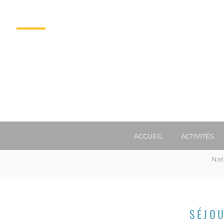
TÉL. 04 50 73 60 55
E-MAIL
ACCUEIL
ACTIVITÉS
Nat
SÉJOU