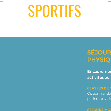
SPORTIFS
SÉJOUR
PHYSIQ
Encadrement
activités ou
CLASSES DE N
Option randon
patinoire, visi
SÉJOURS MO