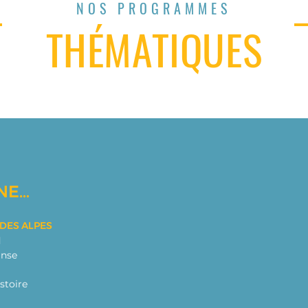
NOS PROGRAMMES
THÉMATIQUES
NE…
 DES ALPES
d
anse
istoire