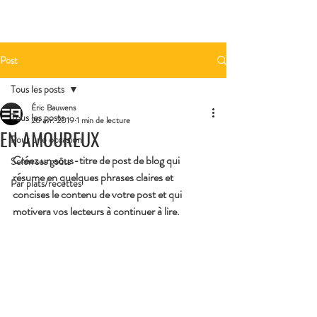
Post
Tous les posts
Éric Bauwens
Tous les posts
26 avr. 2019
1 min de lecture
EN AMOUREUX
Pour une occasion
Créez un sous-titre de post de blog qui 
Selon ses goûts
résume en quelques phrases claires et 
Par plats/recettes
concises le contenu de votre post et qui 
motivera vos lecteurs à continuer à lire.