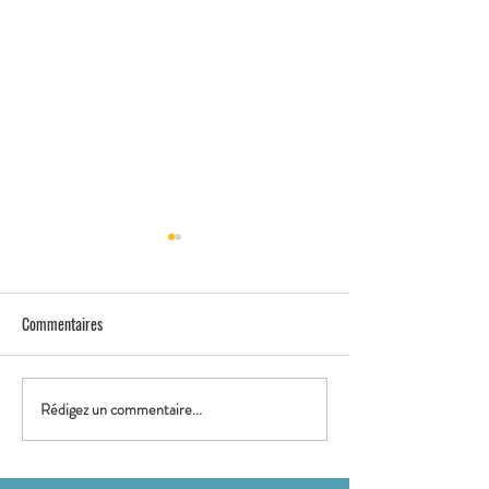
Commentaires
ENTRE AMIS
POUR UN ANNIVERS
Rédigez un commentaire...